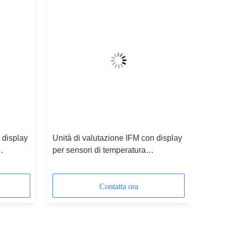
 display
Unità di valutazione IFM con display
per sensori di temperatura
PT100/PT1000 TR2439
Contatta ora