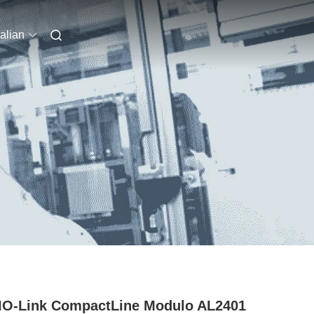
talian
IO-Link CompactLine Modulo AL2401