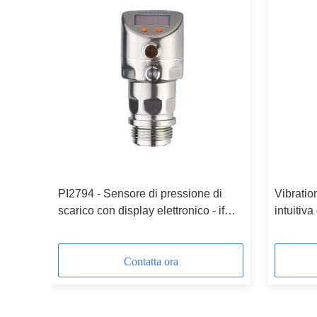
di
PI2794 - Sensore di pressione di
Vibratio
 ifm -
scarico con display elettronico - ifm -
intuitiv
ture e
ifm Alta resistenza alle temperature e
VKV021
elevata protezione
Contatta ora