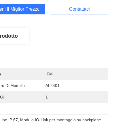
ieni Il Miglior Prezzo
Contattaci
rodotto
a
IFM
o Di Modello
AL2401
g]:
1
ine IP 67
, 
Modulo IO-Link per montaggio su backplane