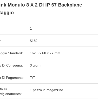
ink Modulo 8 X 2 DI IP 67 Backplane
taggio
1
:
$182
aggio Standard:
162.3 x 60 x 27 mm
o Di Consegna:
3 giorni
 Di Pagamento:
T/T
tà Di
1 pezzo in magazzino
vigionamento: