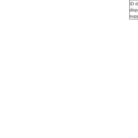
ID d
disp
supp