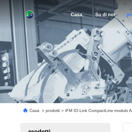
Casa.
Su di noi
pr
Casa.
>
prodotti
>
IFM IO-Link CompactLine modulo AL
prodotti