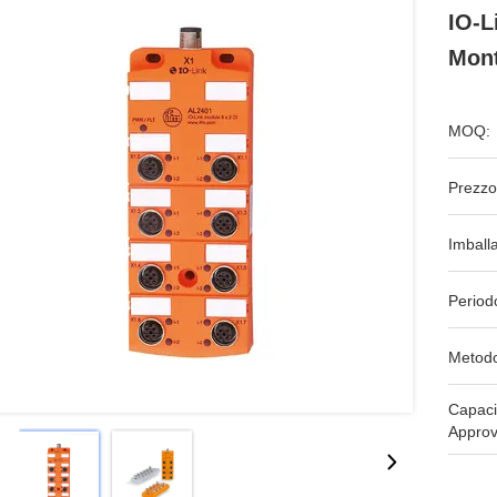
IO-L
Mon
MOQ:
Prezzo
Imball
Period
Metodo
Capaci
Approv