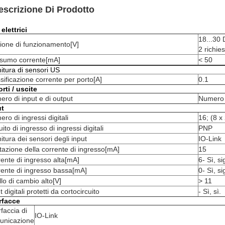
escrizione Di Prodotto
 elettrici
18...30 
ione di funzionamento
[V]
2 richies
sumo corrente
[mA]
< 50
itura di sensori US
sificazione corrente per porto
[A]
0.1
rti / uscite
ro di input e di output
Numero d
ut
ro di ingressi digitali
16; (8 x
uito di ingresso di ingressi digitali
PNP
itura dei sensori degli input
IO-Link
tazione della corrente di ingresso
[mA]
15
ente di ingresso alta
[mA]
6- Sì, s
ente di ingresso bassa
[mA]
0- Sì, s
llo di cambio alto
[V]
> 11
t digitali protetti da cortocircuito
- Sì, sì.
rfacce
rfaccia di
IO-Link
unicazione