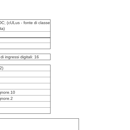
DC; (cULus - fonte di classe
ta)
i ingressi digitali: 16
 2)
ignore.10
ignore.2