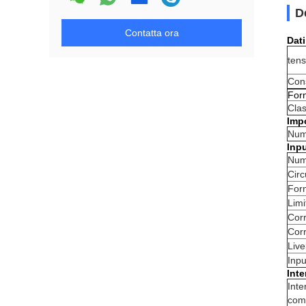
D
Contatta ora
Dati
tens
Con
Forn
Clas
Impo
Nume
Inp
Nume
Circ
Forn
Limi
Corr
Corr
Live
Inpu
Inte
Inte
com