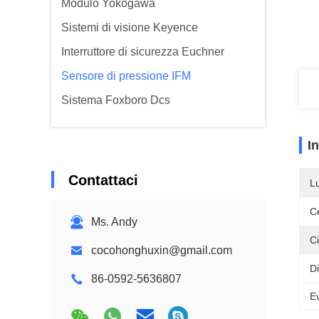
Modulo Yokogawa
Sistemi di visione Keyence
Interruttore di sicurezza Euchner
Sensore di pressione IFM
Sistema Foxboro Dcs
I
Contattaci
L
Ce
Ms. Andy
Ci
cocohonghuxin@gmail.com
D
86-0592-5636807
Ev