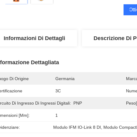
Ott
Informazioni Di Dettagli
Descrizione Di P
nformazione Dettagliata
uogo Di Origine
Germania
Marc
rtificazione
3C
Numer
rcuito Di Ingresso Di Ingressi Digitali:
PNP
Peso[
imensioni [mm]:
1
idenziare:
Modulo IFM IO-Link 8 DI
, 
Modulo CompactL