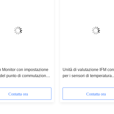
n Monitor con impostazione
Unità di valutazione IFM con
a del punto di commutazione
per i sensori di temperatura
 VIBRATION MONITOR
PT100/PT1000 TR7439 TR-
000KDBM12-QFPKG
Contatta ora
Contatta ora