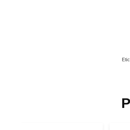
Etic
P