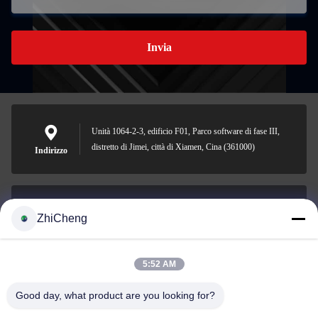
Invia
Unità 1064-2-3, edificio F01, Parco software di fase III,
distretto di Jimei, città di Xiamen, Cina (361000)
Indirizzo
ZhiCheng
cocohonghuxin@gmail.com
E-mail
5:52 AM
Good day, what product are you looking for?
0086-592-5636807
Telefono