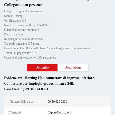
Collegamento pesante
Luogo di origine: La Germania.
Marca: Harting
Certificazione: CE
Numero di modello: 09 30 024 0301
Quantità di ordine minimo: 1
Prezzo: variable
Imballaggi particolari: 8*5*3cm
Tempi di consegna: 3-5 giorni
Descrizione: Han B Pannello base 2 leve alloggiamento montato paratia
Termini di pagamento: T/T
Capacità di alimentazione: 1000 pezzi/mese
Dettaglio
Descrizione
Evidenziare:
Harting Han connettore di ingresso inferiore
,
Connettore per impieghi gravosi misura 24B
,
Base Harting 09 30 024 0301
1Numero della parte:
09 30 024 0301
2Categoria:
Capote/Costruzioni