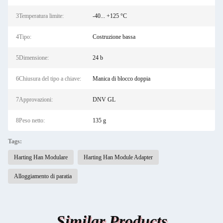
3Temperatura limite:
-40... +125 °C
4Tipo:
Costruzione bassa
5Dimensione:
24 b
6Chiusura del tipo a chiave:
Manica di blocco doppia
7Approvazioni:
DNV GL
8Peso netto:
135 g
Tags:
Harting Han Modulare
Harting Han Module Adapter
Alloggiamento di paratia
Similar Products