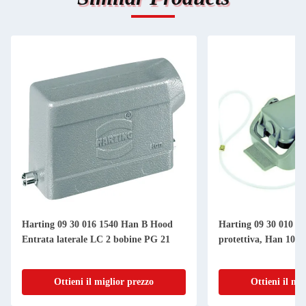
Harting 09 30 016 1540 Han B Hood
Harting 09 30 010 5
Entrata laterale LC 2 bobine PG 21
protettiva, Han 10b
Ottieni il miglior prezzo
Ottieni il mi