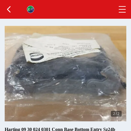
2
/
2
Harting 09 30 024 0301 Conn Base Bottom Entry Sz24b