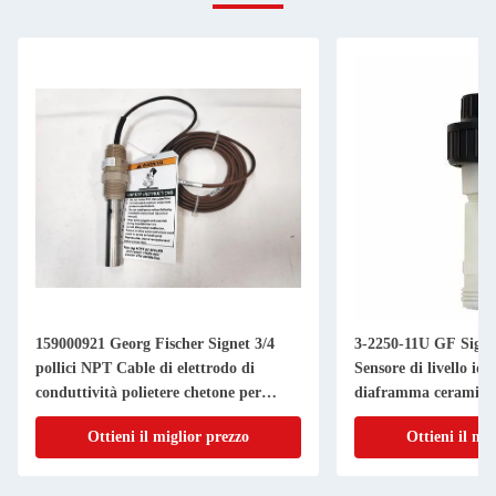
159000921 Georg Fischer Signet 3/4
3-2250-11U GF Signe
pollici NPT Cable di elettrodo di
Sensore di livello idr
conduttività polietere chetone per
diaframma ceramico
trasmettitore 9900
Ottieni il miglior prezzo
Ottieni il mi