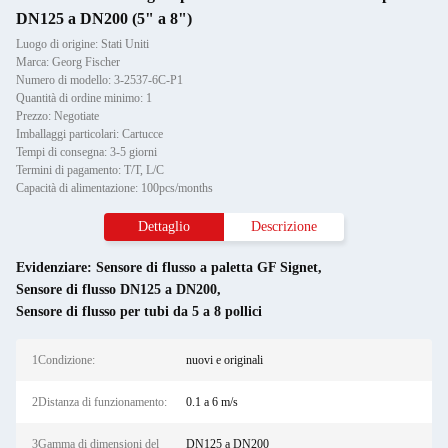
DN125 a DN200 (5" a 8")
Luogo di origine: Stati Uniti
Marca: Georg Fischer
Numero di modello: 3-2537-6C-P1
Quantità di ordine minimo: 1
Prezzo: Negotiate
Imballaggi particolari: Cartucce
Tempi di consegna: 3-5 giorni
Termini di pagamento: T/T, L/C
Capacità di alimentazione: 100pcs/months
Dettaglio
Descrizione
Evidenziare:
Sensore di flusso a paletta GF Signet
,
Sensore di flusso DN125 a DN200
,
Sensore di flusso per tubi da 5 a 8 pollici
1Condizione:
nuovi e originali
2Distanza di funzionamento:
0.1 a 6 m/s
3Gamma di dimensioni del
DN125 a DN200