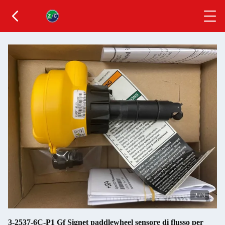
2
/
3
3-2537-6C-P1 Gf Signet paddlewheel sensore di flusso per