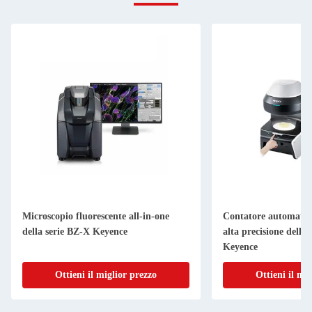
Microscopio fluorescente all-in-one
Contatore automatizz
della serie BZ-X Keyence
alta precisione della
Keyence
Ottieni il miglior prezzo
Ottieni il mi