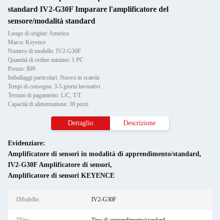
standard IV2-G30F Imparare l'amplificatore del
sensore/modalità standard
Luogo di origine: America
Marca: Keyence
Numero di modello: IV2-G30F
Quantità di ordine minimo: 1 PC
Prezzo: $99
Imballaggi particolari: Nuovo in scatola
Tempi di consegna: 3-5 giorni lavorativi
Termini di pagamento: L/C, T/T
Capacità di alimentazione: 30 pezzi
Dettaglio
Descrizione
Evidenziare:
Amplificatore di sensori in modalità di apprendimento/standard
,
IV2-G30F Amplificatore di sensori
,
Amplificatore di sensori KEYENCE
1Modello:
IV2-G30F