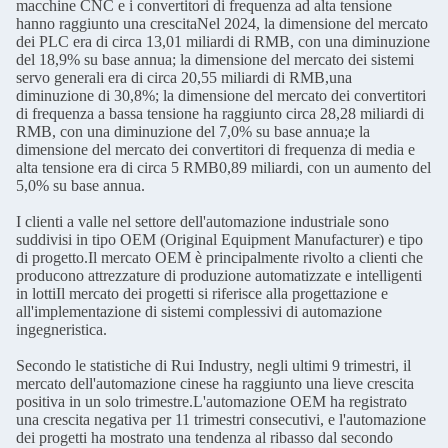
macchine CNC e i convertitori di frequenza ad alta tensione
hanno raggiunto una crescitaNel 2024, la dimensione del mercato
dei PLC era di circa 13,01 miliardi di RMB, con una diminuzione
del 18,9% su base annua; la dimensione del mercato dei sistemi
servo generali era di circa 20,55 miliardi di RMB,una
diminuzione di 30,8%; la dimensione del mercato dei convertitori
di frequenza a bassa tensione ha raggiunto circa 28,28 miliardi di
RMB, con una diminuzione del 7,0% su base annua;e la
dimensione del mercato dei convertitori di frequenza di media e
alta tensione era di circa 5 RMB0,89 miliardi, con un aumento del
5,0% su base annua.
I clienti a valle nel settore dell'automazione industriale sono
suddivisi in tipo OEM (Original Equipment Manufacturer) e tipo
di progetto.Il mercato OEM è principalmente rivolto a clienti che
producono attrezzature di produzione automatizzate e intelligenti
in lottiIl mercato dei progetti si riferisce alla progettazione e
all'implementazione di sistemi complessivi di automazione
ingegneristica.
Secondo le statistiche di Rui Industry, negli ultimi 9 trimestri, il
mercato dell'automazione cinese ha raggiunto una lieve crescita
positiva in un solo trimestre.L'automazione OEM ha registrato
una crescita negativa per 11 trimestri consecutivi, e l'automazione
dei progetti ha mostrato una tendenza al ribasso dal secondo