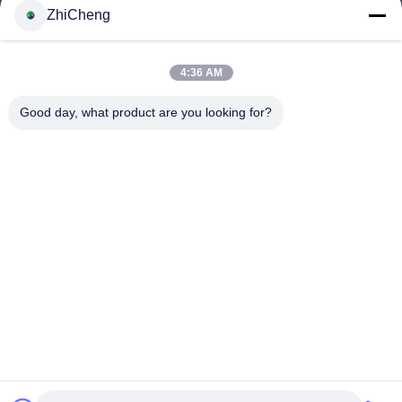
ZhiCheng
cocohonghuxin@gmail.com
E-mail
4:36 AM
Good day, what product are you looking for?
0086-592-5636807
Telefono
Xiamen ZhiCheng Automation Technology Co.,
Ltd
Italian